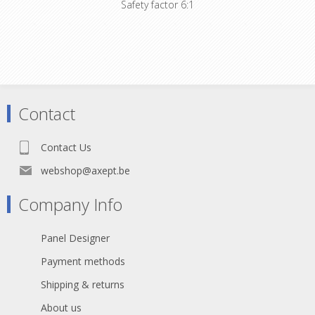
- Velcro vensteropening voor
Safety factor 6:1
inspectie.
- Lengtes: 0,5m / 1m / 1,5m / 1,6m /
2m / 3m nuttig
Contact
Contact Us
webshop@axept.be
Company Info
Panel Designer
Payment methods
Shipping & returns
About us