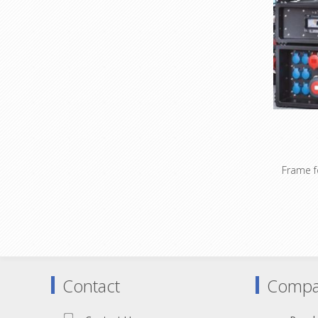
Frame f
S06.1.003
voorzi
gesch
trusshake
en bevest
Contact
Compa
Input
Loop 1
Output 8