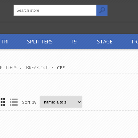
STRI
SPLITTERS
19"
STAGE
TR
PLITTERS
/
BREAK-OUT
/
CEE
Sort by