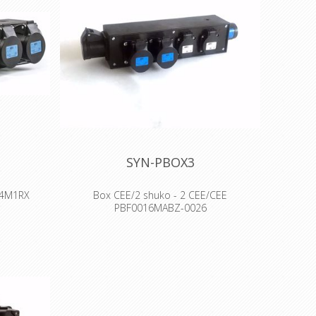
SYN-PBOX3
M4M1RX
Box CEE/2 shuko - 2 CEE/CEE
PBF0016MABZ-0026