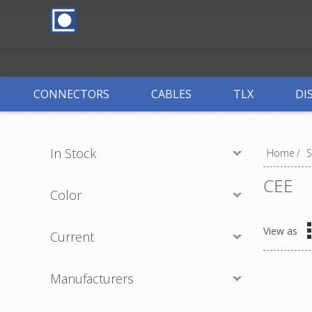
CONNECTORS
CABLES
TLX
DI
In Stock
Home
/
S
CEE
Color
View as
Current
Manufacturers