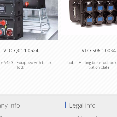
VLO-Q01.1.0524
VLO-S06.1.0034
or V45.3 - Equipped with tension
Rubber Harting break-out box
lock
fixation plate
4 Volrubber break-out type S06.1,
S06.1.0034 Volrubber break-out 
en van trussbevestiging-set M10,
voorzien van trussbevestiging
ikt voor de montage van 1 of 2
geschikt voor de montage van
n en 1 safety-oog. (incl. safety-oog
trusshaken en 1 safety-oog. (incl
igingsmateriaal; excl. trusshaken)?
en bevestigingsmateriaal; excl. t
ny Info
Legal info
 1x Harting Han 16 Male inbouw
Input 1x Harting Han 16 Mal
x Harting Han 16 Female Inbouw
Loop 1x Harting Han 16 Femal
x Inbouwdoos recht CEE 230V 16A
Output 8x Inbouwdoos recht CE