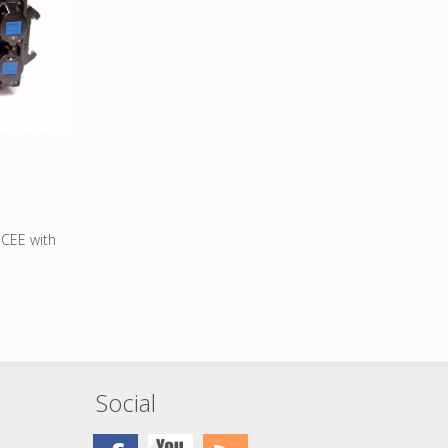
 CEE with
type S06.1,
-set M10,
 1 of 2
. safety-oog
russhaken)?
Social
e inbouw
e Inbouw
E 230V 16A